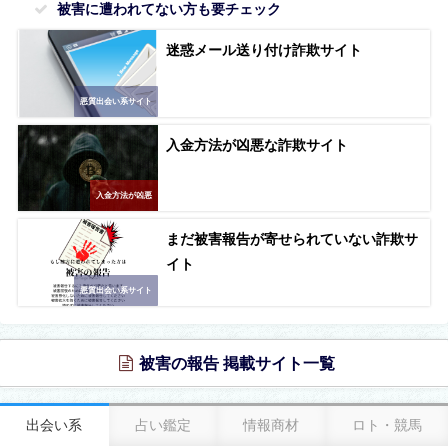
被害に遭われてない方も要チェック
迷惑メール送り付け詐欺サイト
悪質出会い系サイト
入金方法が凶悪な詐欺サイト
入金方法が凶悪
まだ被害報告が寄せられていない詐欺サ
イト
悪質出会い系サイト
被害の報告 掲載サイト一覧
出会い系
占い鑑定
情報商材
ロト・競馬