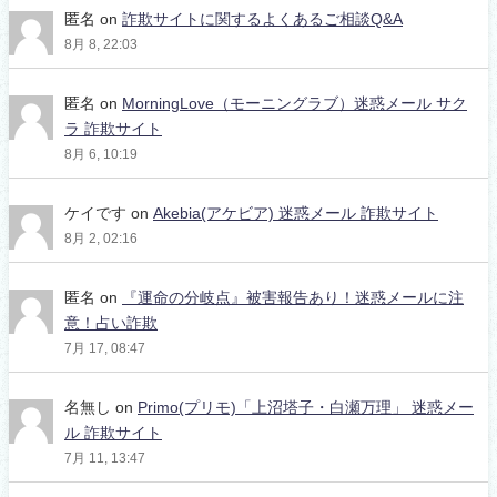
匿名
on
詐欺サイトに関するよくあるご相談Q&A
8月 8, 22:03
匿名
on
MorningLove（モーニングラブ）迷惑メール サク
ラ 詐欺サイト
8月 6, 10:19
ケイです
on
Akebia(アケビア) 迷惑メール 詐欺サイト
8月 2, 02:16
匿名
on
『運命の分岐点』被害報告あり！迷惑メールに注
意！占い詐欺
7月 17, 08:47
名無し
on
Primo(プリモ)「上沼塔子・白瀬万理」 迷惑メー
ル 詐欺サイト
7月 11, 13:47