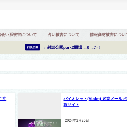
出会い系被害について
占い被害について
情報商材被害につい
←雑談公園park2開場しました！
雑談公園
ご注
バイオレット(Violet) 迷惑メール 
欺サイト
2024年2月20日
悪質占いサイト