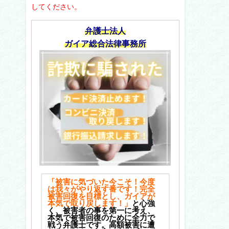
してください。
弁護士法人
ガイア総合法律事務所
「被害に気づいた今こそ！今度
は我々がやり返す番です！完全
被害回復を目標とし、ガイアが
本気で取り戻します！」
と心強
く、被害者の事を第一に考え、
本気で被害回復のために全力で
戦う弁護士です。高額被害に遭