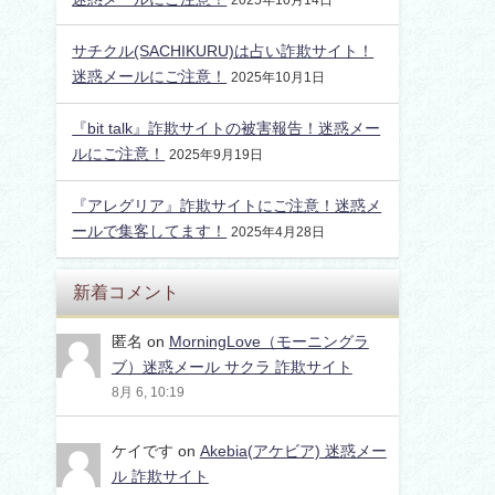
サチクル(SACHIKURU)は占い詐欺サイト！
迷惑メールにご注意！
2025年10月1日
『bit talk』詐欺サイトの被害報告！迷惑メー
ルにご注意！
2025年9月19日
『アレグリア』詐欺サイトにご注意！迷惑メ
ールで集客してます！
2025年4月28日
新着コメント
匿名
on
MorningLove（モーニングラ
ブ）迷惑メール サクラ 詐欺サイト
8月 6, 10:19
ケイです
on
Akebia(アケビア) 迷惑メー
ル 詐欺サイト