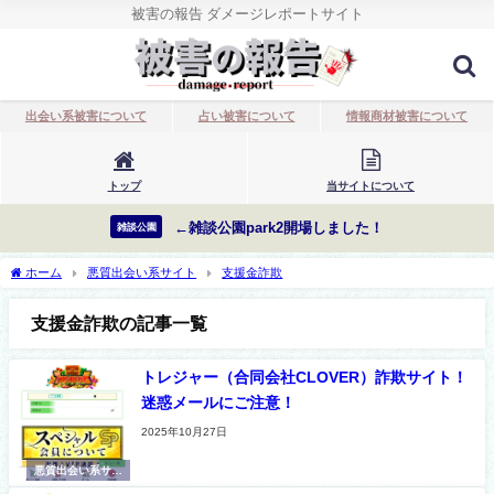
被害の報告 ダメージレポートサイト
出会い系被害について
占い被害について
情報商材被害について
トップ
当サイトについて
←雑談公園park2開場しました！
雑談公園
ホーム
悪質出会い系サイト
支援金詐欺
支援金詐欺の記事一覧
トレジャー（合同会社CLOVER）詐欺サイト！
迷惑メールにご注意！
2025年10月27日
悪質出会い系サイ
ト