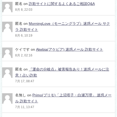
匿名
on
詐欺サイトに関するよくあるご相談Q&A
8月 8, 22:03
匿名
on
MorningLove（モーニングラブ）迷惑メール サク
ラ 詐欺サイト
8月 6, 10:19
ケイです
on
Akebia(アケビア) 迷惑メール 詐欺サイト
8月 2, 02:16
匿名
on
『運命の分岐点』被害報告あり！迷惑メールに注
意！占い詐欺
7月 17, 08:47
名無し
on
Primo(プリモ)「上沼塔子・白瀬万理」 迷惑メー
ル 詐欺サイト
7月 11, 13:47