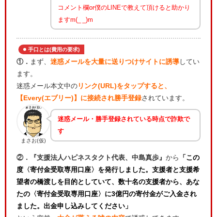
コメント欄or僕のLINEで教えて頂けると助かり
ますm(_ _)m
手口とは(費用の要求)
①．
まず、
迷惑メールを大量に送りつけサイトに誘導
してい
ます。
迷惑メール本文中の
リンク(URL)をタップすると、
【Every(エブリー)】に接続され勝手登録
されています。
迷惑メール・勝手登録されている時点で詐欺で
す
まさお(仮)
②．『支援法人ハピネスタクト代表、中島真歩』
から
「この
度〈寄付金受取専用口座〉を発行しました。支援者と支援希
望者の橋渡しを目的としていて、数十名の支援者から、あな
たの〈寄付金受取専用口座〉に3億円の寄付金がご入金され
ました。出金申し込みしてください」