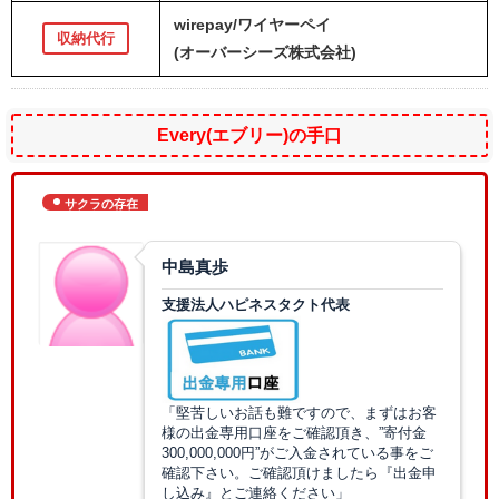
wirepay/ワイヤーペイ
収納代行
(オーバーシーズ株式会社)
Every(エブリー)の手口
サクラの存在
中島真歩
支援法人ハピネスタクト代表
「堅苦しいお話も難ですので、まずはお客
様の出金専用口座をご確認頂き、”寄付金
300,000,000円”がご入金されている事をご
確認下さい。ご確認頂けましたら『出金申
し込み』とご連絡ください」