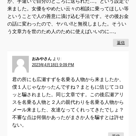
が、手違いで自分のところに送られた…。という設定で
来ました。女優をやめたい云々の相談に乗ってほしい等
ということで人の善意に漬け込む手法です。その後お金
の話に変わったので、ヤバい!!と無視しました。そうい
う文章力を世のため人のために使えばいいのに…。
返信
おみやさん
より:
2023年4月18日 9:09 PM
君の所にも広瀬すずを名乗る人物から来ましたか、
僕１人じゃなかったんですね？まともに信じてコロ
ッと騙されました。同じ文章です。この後広瀬アリ
スを名乗る人物と２人の親代わりを名乗る人物から
メール来ました、友達なってくれってきたでしょ？
不審な点は何個かあったがまさか人を騙すとは許せ
ない。