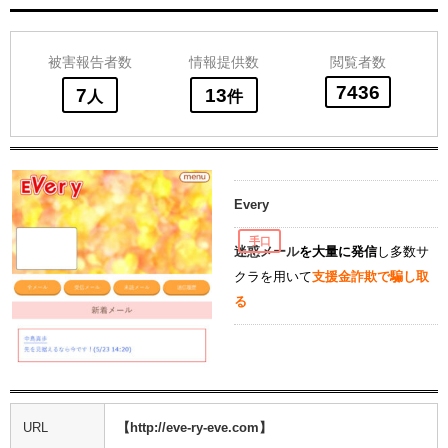
被害報告者数
情報提供数
閲覧者数
7436
7
13
人
件
Every
手口
迷惑メール
を大量に発信
し多数サ
クラを用いて
支援金詐欺で騙し取
る
URL
【http://eve-ry-eve.com】