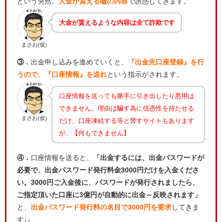
という突然、
大金が貰える嘘の内容
で誘惑してきます。
大金が貰えるような内容は全て詐欺です
まさお(仮)
③．
出金申し込みを進めていくと、
『出金先口座登録』を行
うので、『口座情報』を送れ
という指示がされます。
口座情報を送っても勝手に引き出したり悪用は
できません。理由は騙す為に信憑性を持たせる
まさお(仮)
だけ、口座凍結する等と脅すサイトもあります
が、【何もできません】
④．
口座情報を送ると、
「出金するには、出金パスワードが
必要で、出金パスワード発行料金3000円だけを入金くださ
い。3000円ご入金後に、パスワードが発行されましたら、
ご指定頂いた口座に3億円が自動的に出金～反映されます」
と、
出金パスワード発行料の名目で3000円を要求
してきま
す↓↓