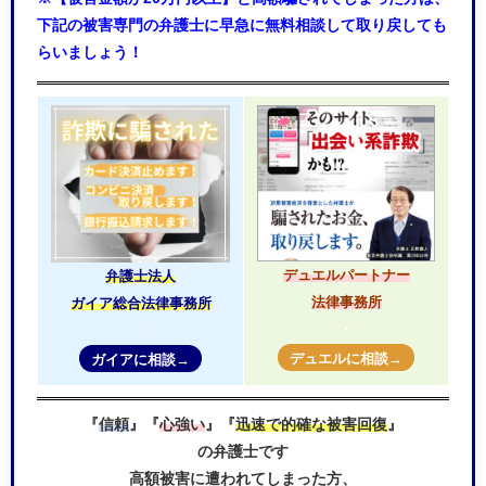
下記の被害専門の弁護士に早急に無料相談して取り戻しても
らいましょう！
デュエルパートナー
弁護士法人
法律事務所
ガイア総合法律事務所
・
・
デュエルに相談→
ガイアに相談→
『
信頼
』『
心強い
』『
迅速で的確な被害回復
』
の弁護士です
高額被害に遭われてしまった方、