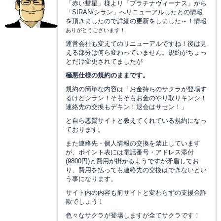
「赤い彗星」様より「プラチナヴィーナス」から
「SIRAN/シラン」へリニューアルしたとの情報
を頂きましたので詳細の更新をしました～！情報
ありがとうございます！
運営会社も変えてのリニューアルですね！後は見
える部分は何ら変わっていません。規約がちょっ
とだけ変更されてましたが
極悪仕様の規約のままです。
規約の簡単な内容は「お金持ちのサクラが登場す
るけどシラン！そもそもお金のやり取りキンシ！
連絡先の交換もデキン！退会はサセン！」
と自ら悪質サイトと教えてくれている規約になっ
ております。
また連絡先・個人情報の交換を禁止しています
が、ポイント表には電話番号・アドレス添付
(9800円)と費用が掛かるようですが矛盾してお
り、費用を払っても連絡先の交換はできないとい
う事になります。
サイト内の内容も前サイトと変わらずの支援金詐
欺でしょう！
色々なサクラが登場しますが全てサクラです！