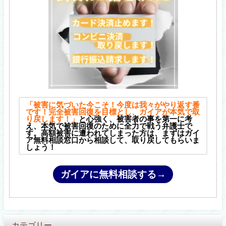
「被害に気づいた今こそ！今度は我々がやり返す番
です！完全被害回復を目標とし、ガイアが本気で取
り戻します！」
と心強く、被害者の事を第一に考
え、本気で被害回復のために全力で戦う弁護士で
す。高額被害に遭われてしまった方は、まずはガイ
ア無料相談窓口から相談して、取り戻してもらいま
しょう！
ガイアに無料相談する→
カテゴリー