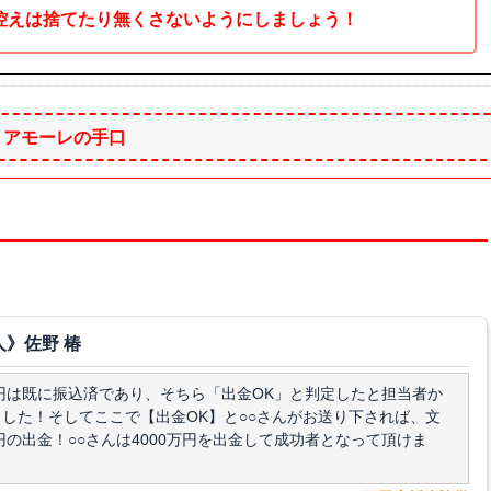
た控えは捨てたり無くさないようにしましょう！
アモーレの手口
人》佐野 椿
万円は既に振込済であり、そちら「出金OK」と判定したと担当者か
した！そしてここで【出金OK】と○○さんがお送り下されば、文
万円の出金！○○さんは4000万円を出金して成功者となって頂けま