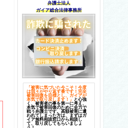
弁護士法人
ガイア総合法律事務所
「被害に気づいた今こそ！今度
は我々がやり返す番です！完全
被害回復を目標とし、ガイアが
本気で取り戻します！」
と心強
く、被害者の事を第一に考え、
本気で被害回復のために全力で
戦う弁護士です。高額被害に遭
われてしまった方は、まずはガ
イア無料相談窓口から相談し
て、取り戻してもらいましょ
う！