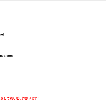
m
net
halo.com
えをして繰り返し詐欺ります！