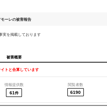
アモーレの被害報告
事実を掲載しております
被害概要
サイトと合算しています
情報提供数
閲覧者数
6190
61
件