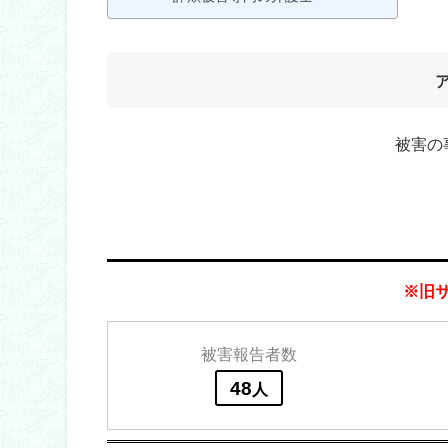
被害の
※旧
被害報告者数
48
人