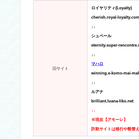
ロイヤリティ(Loyalty)
cherish.royal-loyalty.co
↓↓
シュペール
eternity.super-rencontre.
↓↓
マハロ
旧サイト
winning.e-komo-mai-ma
↓↓
ルアナ
brilliant.luana-liko.net
↓↓
※現在【アモーレ】
詐欺サイトは移行や鞍替