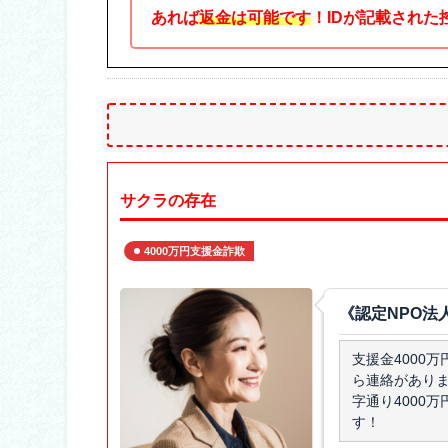
あれば
返金は可能です
！IDが記載され
サクラの存在
4000万円支援金詐欺
《認定NPO法
支援金4000
ら連絡がありま
字通り4000
す！