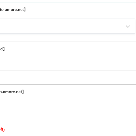
etto-amore.net】
td】
to-amore.net】
湾)