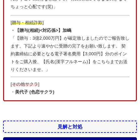
ちょっと心配です(笑)」
[
贈与・相続詐欺
]
・【贈与(相続)<対応係>】加嶋
「【贈与：3億2,000万円】が確定致しましたのでご報告致し
ます。下記より速やかに受贈の完了をお願い致します。 契
約書締結に必要となる電子署名費用【3,000円】分のポイン
トをご購入後、【氏名(漢字フルネーム)】をこちらまでお送
りくださいませ。」
[
その他サクラ
]
・
美代子 (色恋サクラ)
見解と対処