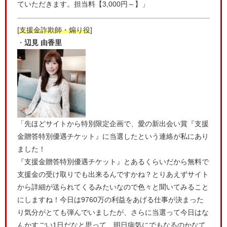
ていただきます。担当料【3,000円～】」
[
支援金詐欺師・煽り役
]
・
辺見 由香里
「先ほどサイトから特別限定企画で、愛の新出会い賞『支援
金贈答特別優遇チケット』に当選したという連絡が私にあり
ました！
『支援金贈答特別優遇チケット』とあるくらいだから無料で
支援金の受け取りでも出来るんですかね？とりあえずサイト
から詳細が送られてくるみたいなので色々と聞いてみること
にしますね！今日は9760万の利益をあげる仕事が決まった
り気分がとても弾んでいましたが、さらに当選って今日はな
んかすごい1日だなと思って、明日病気にでもなるのかなて