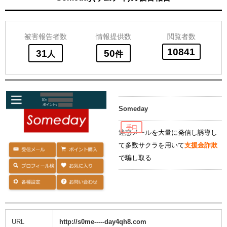
被害報告者数
情報提供数
閲覧者数
10841
31
50
人
件
Someday
手口
迷惑メール
を大量に発信し誘導し
て多数サクラを用いて
支援金詐欺
で騙し取る
URL
http://s0me-----day4qh8.com