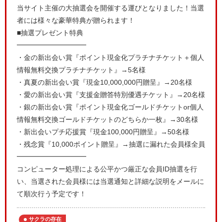
当サイト主催の大抽選会を開催する運びとなりました！当選
者には様々な豪華特典が贈られます！
■抽選プレゼント特典
━━━━━━━━━━
・金の新出会い賞『ポイント現金化プラチナチケット＋個人
情報無料交換プラチナチケット』→5名様
・真夏の新出会い賞『現金10,000,000円贈呈』→20名様
・愛の新出会い賞『支援金贈答特別優遇チケット』→20名様
・銀の新出会い賞『ポイント現金化ゴールドチケットor個人
情報無料交換ゴールドチケットのどちらか一枚』→30名様
・新出会いプチ応援賞『現金100,000円贈呈』→50名様
・残念賞『10,000ポイント贈呈』→抽選に漏れた会員様全員
━━━━━━━━━━
コンピューター処理による公平かつ厳正な会員ID抽選を行
い、当選された会員様には当選通知と詳細な説明をメールに
て順次行う予定です！
サクラの存在