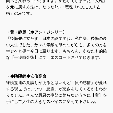
間へと変わっていけますよ。変色してしまった「人魂」
を元に戻す方法は、たった1つ「恋魂〔れんこん〕占
術」のみです。
・黄・静麗〔ホアン・ジンリー〕
「後悔先に立たず」日本の諺ですね。私自身、後悔の多
い人生でした。数々の辛酸を舐めながらも、多くの方を
幸せへと導き今日に至ります。もちろん、あなたも的確
な【一獲錬金術】にて、エスコートさせて頂きます。
・◆陰陽師◆安倍高命
守護霊達の見護りがあるとはいえど「負の感情」が蔓延
する現世では、いつ「悪霊」が悪さをしてくるかもわか
りません。そんな最悪の事態に陥らないうちに【宝】を
手にして人生の大きなスパイスに変えて下さいね。