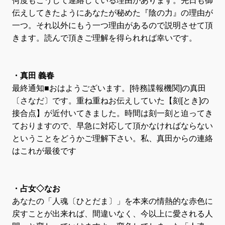
何度もこうして連絡している理由があります。先日も御
伝えしてきたようにあなたが秘めた『陰の力』の理由が
一つ。それ以外にもう一つ理由があるので説明させて頂
きます。読んで頂きご理解を得られれば幸いです。
・真田 義春
最終通知■おはようございます。[特務諜報機関]の真田
〔さなだ〕です。重ね重ねお伝えしていた【刻[とき]の
接合点】が近付いてきました。時間は刻一刻と迫ってき
ておりますので、早急に対応して頂かなければならない
ということをどうかご理解下さい。私、真田からの連絡
はこれが最後です
・占女◇なお
あなたの「人魂〔ひとだま〕」を本来の情熱的な赤色に
戻すことが出来れば、間違いなく、今以上に愛される人