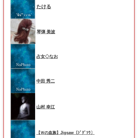
たける
琴弾 美波
占女◇なお
中田 秀二
山村 幸江
【Ｗの血族】Jigsaw〔ｼﾞｸﾞｿｳ〕