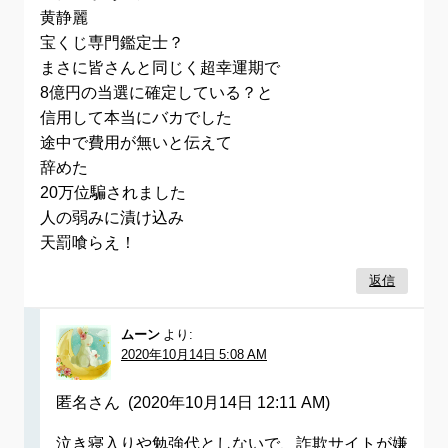
黄静麗
宝くじ専門鑑定士？
まさに皆さんと同じく超幸運期で
8億円の当選に確定している？と
信用して本当にバカでした
途中で費用が無いと伝えて
辞めた
20万位騙されました
人の弱みに漬け込み
天罰喰らえ！
返信
ムーン
より:
2020年10月14日 5:08 AM
匿名さん (2020年10月14日 12:11 AM)
泣き寝入りや勉強代としないで、詐欺サイトが嫌