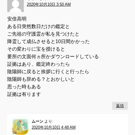
2020年10月10日 3:50 AM
安倍高明
ある日突然数日だけの鑑定と
ご先祖の守護霊が私を見つけたと
降霊して成仏させると10日間かかった
その変わりに宝を授けると
要所の文面何ヵ所かダウンロードしている
証拠はあり、鑑定終わったら
陰陽師に戻ると挨拶に行くと行ったら
陰陽師も辞める？とおかしいと
思った時もある
証拠は有ります
返信
ムーン
より:
2020年10月10日 4:48 AM