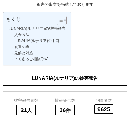
被害の事実を掲載しております
もくじ
LUNARIA(ルナリア)の被害報告
入金方法
LUNARIA(ルナリア)の手口
被害の声
見解と対処
よくあるご相談Q&A
LUNARIA(ルナリア)の被害報告
被害報告者数
情報提供数
閲覧者数
9625
21
36
人
件