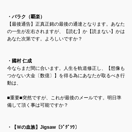
・バラク（覇楽）
【最後通告】正真正銘の最後の通達となります。あなた
の一生が左右されますが、【読む】か【読まない】かは
あなた次第です。よろしいですか？
・國村 仁成
今ならまだ間に合います。人生を軌道修正し、【想像も
つかない大金〔数億〕】を得る為にあなたが取るべき行
動は、
■重要■突然ですが、これが最後のメールです。明日準
備して頂く事は可能ですか？
・【Ｗの血族】Jigsaw〔ｼﾞｸﾞｿｳ〕