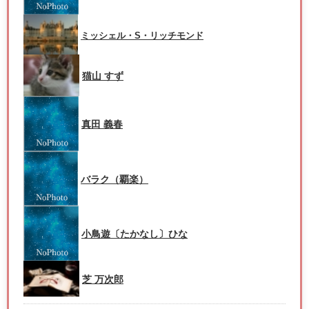
ミッシェル・S・リッチモンド
猫山 すず
真田 義春
バラク（覇楽）
小鳥遊〔たかなし〕ひな
芝 万次郎