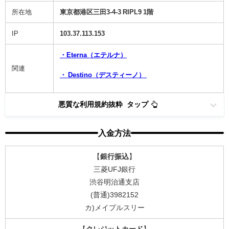
所在地
東京都港区三田3-4-3 RIPL9 1階
IP
103.37.113.153
・Eterna（エテルナ）
関連
・ Destino（デスティーノ）
悪質な利用規約抜粋 タップ
入金方法
【
銀行振込
】
三菱UFJ銀行
渋谷明治通支店
(普通)3982152
カ)メイプルスリー
【
クレジットカード
】