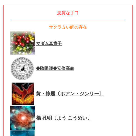
悪質な手口
サクラ占い師の存在
マダム真貴子
◆陰陽師◆安倍高命
黄・静麗〔ホアン・ジンリー〕
楊 孔明〔よう こうめい〕