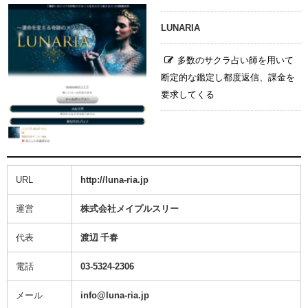
LUNARIA
多数のサクラ占い師を用いて
断定的な鑑定し都度返信、課金を
要求してくる
URL
http://luna-ria.jp
運営
株式会社メイプルスリー
代表
渡辺 千春
電話
03-5324-2306
メール
info@luna-ria.jp