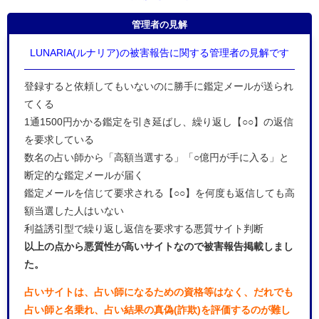
管理者の見解
LUNARIA(ルナリア)の被害報告に関する管理者の見解です
登録すると依頼してもいないのに勝手に鑑定メールが送られ
てくる
1通1500円かかる鑑定を引き延ばし、繰り返し【○○】の返信
を要求している
数名の占い師から「高額当選する」「○億円が手に入る」と
断定的な鑑定メールが届く
鑑定メールを信じて要求される【○○】を何度も返信しても高
額当選した人はいない
利益誘引型で繰り返し返信を要求する悪質サイト判断
以上の点から悪質性が高いサイトなので被害報告掲載しまし
た。
占いサイトは、占い師になるための資格等はなく、だれでも
占い師と名乗れ、占い結果の真偽(詐欺)を評価するのが難し