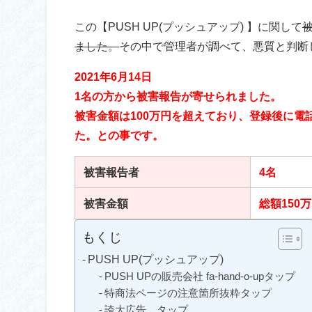
この【PUSH UP(プッシュアップ) 】に関して
ました。
その中で管理者が調べて、悪質と判断
2021年6月14日
1名の方から被害報告が寄せられました。
被害金額は100万円を超えており、登録後に電
た。との事です。
被害報告者
4名
被害金額
総額150
もくじ
PUSH UP(プッシュアップ)
PUSH UPの販売会社 fa-hand-o-upタップ
特商法ページの注意箇所抜粋タップ
誇大広告 タップ