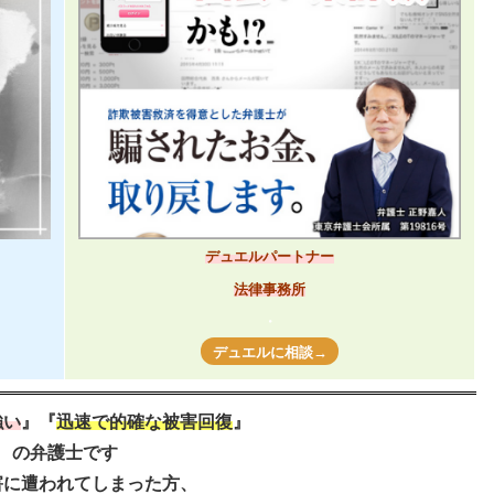
デュエルパートナー
法律事務所
・
デュエルに相談→
強い
』『
迅速で的確な被害回復
』
の弁護士です
害に遭われてしまった方、