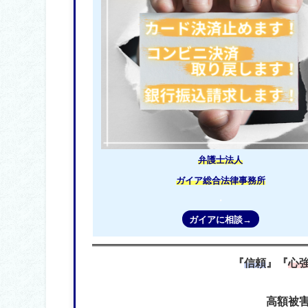
弁護士法人
ガイア総合法律事務所
・
ガイアに相談→
『
信頼
』『
心
高額被