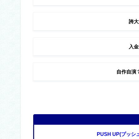
誇
入
自作自演
PUSH UP(プッ