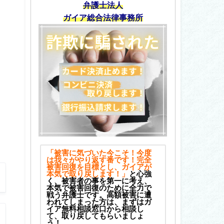
弁護士法人
ガイア総合法律事務所
「被害に気づいた今こそ！今度
は我々がやり返す番です！完全
被害回復を目標とし、ガイアが
本気で取り戻します！」
と心強
く、被害者の事を第一に考え、
本気で被害回復のために全力で
戦う弁護士です。高額被害に遭
われてしまった方は、まずはガ
イア無料相談窓口から相談し
て、取り戻してもらいましょ
う！