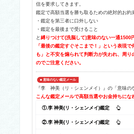
信を要求してきます。
鑑定で高額当選を勝ち取るための絶対的お約
・鑑定を第三者に口外しない
・鑑定を最後まで受けること
と
縛りつけて(洗脳して)意味のない一通150
「最後の鑑定すぐそこまで！」という表現で
も」と不安を煽られて判断力が失われ、周り
のでご注意ください。
意味のない鑑定メール
『李 神美（リ・シェンメイ）』の「意味の
こんな鑑定メールで高額当選やお金持ちにな
①.李 神美(リ・シェンメイ)鑑定
②.李 神美(リ・シェンメイ)鑑定