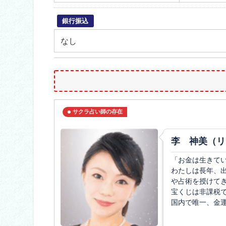
銀行振込
なし
サクラ占い師の存在
李 神美（リ
「お金は生きて
わたしは長年、
や占術を授けてき
宝くじは非課税
国内で唯一、金