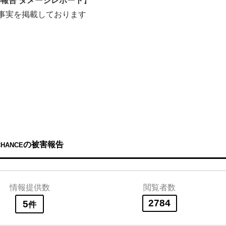
事実を掲載しております
の被害報告
CHANCE
情報提供数
閲覧者数
2784
5
件