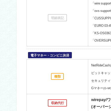
「wire suppo
「ovs suppor
明細表記
「CUSSUPP
「EURO 03-4
「KS-OS036
「OVERSUPP
電子マネー・コンビニ決済
NetRideCash
ビットキャッ
種類
セキュリティ
Gマネー
(G-M
wirepay
収納代行
(オーバー