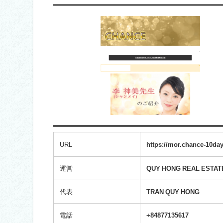
URL
https://mor.chance-10da
運営
QUY HONG REAL ESTAT
代表
TRAN QUY HONG
電話
+84877135617