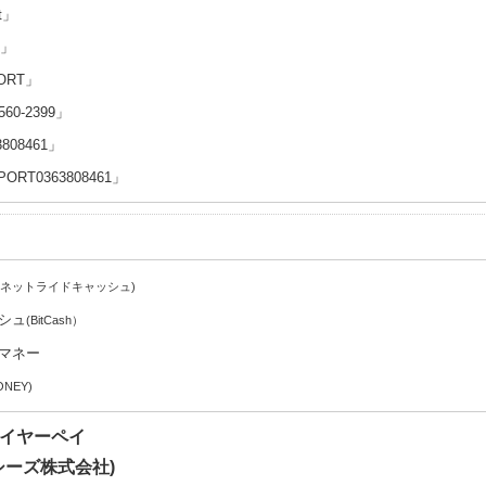
rt」
t」
ORT」
560-2399」
3808461」
ORT0363808461」
(ネットライドキャッシュ)
シュ
(BitCash）
マネー
ONEY)
/ワイヤーペイ
シーズ株式会社)