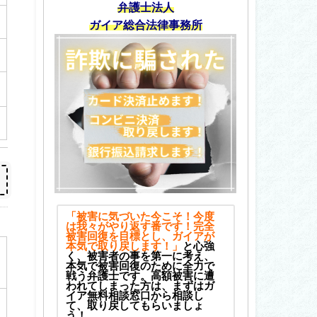
弁護士法人
ガイア総合法律事務所
「被害に気づいた今こそ！今度
は我々がやり返す番です！完全
被害回復を目標とし、ガイアが
本気で取り戻します！」
と心強
く、被害者の事を第一に考え、
本気で被害回復のために全力で
戦う弁護士です。高額被害に遭
われてしまった方は、まずはガ
イア無料相談窓口から相談し
て、取り戻してもらいましょ
う！