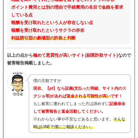
ポイント費用とは別の理由で手続費用の名目で金銭を要求
している点
報酬を受け取れたという人が存在しない点
報酬を受け取れたというサクラの存在
利益誘引型の劇場型の詐欺と判断
以上の点から
極めて悪質性が高いサイト(副業詐欺サイト)
なので
被害報告掲載しました。
僕の主観ですが
現在、【pt】なら証拠(支払った明細、サイト内のス
管理者
クショ等)があれば
返金される可能性が高い
です！
もし被害に遭われてしまった方は諦めずに
証拠保全
して被害報告と返金活動してください。
※わからない事や不安などあると思います。
そんな
時はLINEで僕にご相談ください。