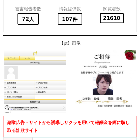
被害報告者数
情報提供数
閲覧者数
21610
72
107
人
件
【pt】画像
副業広告・サイトから誘導しサクラを用いて報酬金を餌に騙し
取る詐欺サイト