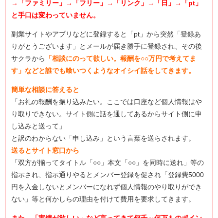
→「ファミリー」→「フリー」→「リンク」→「日」→「pt」
と手口は変わっていません。
副業サイトやアプリなどに登録すると「pt」から突然「登録あ
りがとうございます」とメールが届き勝手に登録され、その後
サクラから
「相談にのって欲しい。報酬を○○万円で考えてま
す」などと誰でも喰いつくようなオイシイ話をしてきます。
簡単な相談に答えると
「お礼の報酬を振り込みたい。ここでは口座など個人情報はや
り取りできない。サイト側に話を通してあるからサイト側に申
し込みと送って」
と訳のわからない「申し込み」という言葉を送らされます。
送るとサイト窓口から
「双方が揃ってタイトル「○○」本文「○○」を同時に送れ」等の
指示され、指示通りやるとメンバー登録を促され「登録費5000
円を入金しないとメンバーになれず個人情報のやり取りができ
ない」等と何かしらの理由を付けて費用を要求してきます。
また、「実績が欲しい」など言ってきて何千～何万ものポイン