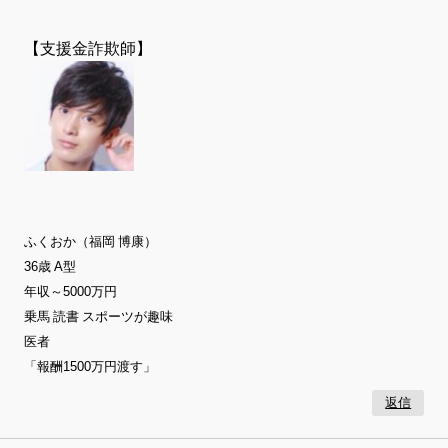
【支援金詐欺師】
ふくおか（福岡 博康）
36歳 A型
年収～5000万円
乗馬 読書 スポーツが趣味
医者
「報酬1500万円渡す」
返信