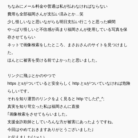
ちなみにメール料金や普通は私が払わなければならない
費用も全部福岡さんが支払い済みとか…笑
少し怪しいなと思いながらも明日支払い行こうと思った瞬間
やっぱり怪しいと不信感が高まり福岡さんが使用している写真を保
存させてもらい
ネットで画像検索をしたところ、まさおさんのサイトを見つけまし
た。
ほんとに被害を受ける前でよかったと思いました。
リンクに飛ぶとかのやつで
https とsがついていると安全らしく http とsがついていなければ危険
らしいです。
それを知り運営のリンクをよく見ると http でした(^_^;
真実を知り苛立った私は福岡さんに直接
｢画像検索をさせてもらいました。
支援金詐欺師としていろんな方が被害にあったようですね。
今回はやめておきますありがとうございました｣
と伝えました(＾ν＾）